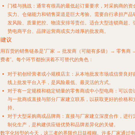
门槛与挑战
：通常有很高的最低起订量要求，对采购商的资
实力、仓储能力和销售渠道是巨大考验。需要自行承担产品
发风险、质量把控、物流安排等责任。适合大型连锁商超、
势电商平台、品牌运营商或实力雄厚的批发商。
与建议
用百货的销售链条是“厂家 → 批发商（可能有多级）→ 零售商 
消费者”。每个环节都扮演着不可替代的角色：
对于初创经营者或小规模店主
：从本地批发市场或信誉良好
线上批发平台入手，是风险最低、最灵活的方式。
对于有一定规模和稳定销量的零售商或中小型电商
：可以尝
与一批商或直接与部分厂家建立联系，以获取更好的价格和
持。
对于大型采购商或品牌商
：直接与厂家建立深度合作，进行
制化生产，是构建供应链优势和品牌差异化的关键。
在数字化转型的今天，这三者的界限也日益模糊。许多厂家通过