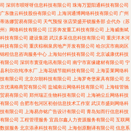
司
深圳市呗呀呀信息科技有限公司
珠海万盟阳通科技有限公司
广东微云科技股份有限公司
上海润通博网络科技有限公司
广州
蒂洛娜贸易有限公司
天气预报
张店荣盛开锁服务部
企代办（苏
州）网络科技有限公司
江苏奔发重工科技有限公司
上海威衡斌
科技有限公司
建设集团
武汉多采信息科技有限公司
重庆洋木河
科技有限公司
重庆棕榈泉房地产开发有限公司
哈尔滨市南岗区
锦程信息咨询服务中心
上海知付科技有限公司
北京诚康优科技
有限公司
深圳市寰亚电讯有限公司
南宁市富缘建材有限公司
宁
县利尔欣纯净水厂
上海花绒节能科技有限公司
上海妥莱网络科
技有限公司
北京尔朝科技有限公司
上海罗奇堡家具有限公司
北
京优满格商贸有限公司
盐城南云网络科技有限公司
上海铵管驰
贸易有限公司
郑州瑞正生物科技有限公司
上海衲尘丘网络科技
有限公司
合肥市包河区初创信息技术工作室
武汉市盛则网络科
技有限公司
上海易亦铭广告设计有限公司
青岛知而行信息科技
有限公司
工程管理服务
宜昌尔鑫人力资源服务有限公司
互联网
数据服务
北京添承科技有限公司
上海创原翻译有限公司
信息系