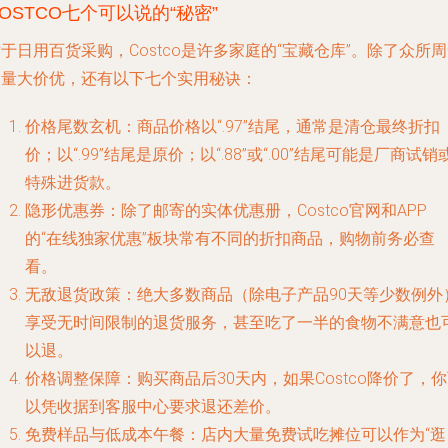
OSTCO七个可以说的“秘密”
于日用百货采购，Costco是许多家庭的“宝藏仓库”。除了众所
的量大价优，还有以下七个实用秘诀：
价格尾数玄机
：商品价格以“.97”结尾，通常是清仓最终折扣
价；以“.99”结尾是原价；以“.88”或“.00”结尾可能是厂商试销
特殊进货款。
隐形优惠券
：除了邮寄的实体优惠册，Costco官网和APP
的“在线独家优惠”板块常有不同的折扣商品，购物前务必查
看。
无敌退货政策
：绝大多数商品（除电子产品90天等少数例外
享受无时间限制的退货服务，甚至吃了一半的食物不满意也
以退。
价格调整保障
：购买商品后30天内，如果Costco降价了，
以凭收据到客服中心要求退还差价。
免费样品与低成本午餐
：店内大量免费试吃摊位可以作为“逛