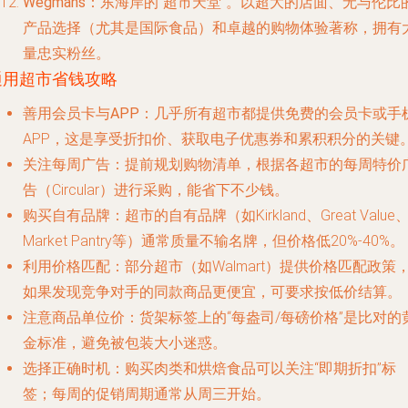
Wegmans
：东海岸的“超市天堂”。以超大的店面、无与伦比
产品选择（尤其是国际食品）和卓越的购物体验著称，拥有
量忠实粉丝。
通用超市省钱攻略
善用会员卡与APP
：几乎所有超市都提供免费的会员卡或手
APP，这是享受折扣价、获取电子优惠券和累积积分的关键
关注每周广告
：提前规划购物清单，根据各超市的每周特价
告（Circular）进行采购，能省下不少钱。
购买自有品牌
：超市的自有品牌（如Kirkland、Great Value
Market Pantry等）通常质量不输名牌，但价格低20%-40%。
利用价格匹配
：部分超市（如Walmart）提供价格匹配政策
如果发现竞争对手的同款商品更便宜，可要求按低价结算。
注意商品单位价
：货架标签上的“每盎司/每磅价格”是比对的
金标准，避免被包装大小迷惑。
选择正确时机
：购买肉类和烘焙食品可以关注“即期折扣”标
签；每周的促销周期通常从周三开始。