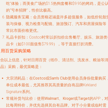
吃”体验；而美食广场的$1.5热狗套餐和$9.95的烤鸡，是公
的“亏本招牌”，性价比极高。
隐藏服务宝藏
：会员资格还涵盖许多超值服务，如低价轮胎
装与保修、视力检查与配镜、旅游预订、汽车和房屋保险等
常比市面价格更优。
礼品卡折扣
：Costco时常以折扣价出售餐厅、娱乐、旅游类
品卡（如$100面值售$79.99），等于直接打折消费。
日用百货采购策略
结合以上信息，针对日用百货（纸巾、清洁剂、洗发水、粮油等
耗品）采购，最优策略是：
大宗消耗品
：在
Costco
或
Sam's Club
使用会员身份批量购买
单位成本最低，尤其推荐其高质量的自有品牌Kirkland
Signature系列。
常规补货与比价
：使用
Walmart
、
Kroger
或
Target
的APP，
比每周特价，并优先选择其自有品牌。对于小分量或临时需