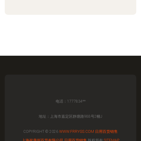
电话：1777834**
地址：上海市嘉定区静塘路988号2幢J
COPYRIGHT © 2026
WWW.FRRYGS.COM
日用百货销售
上海祝庚州百货有限公司
日用百货销售
版权所有
SITEMAP