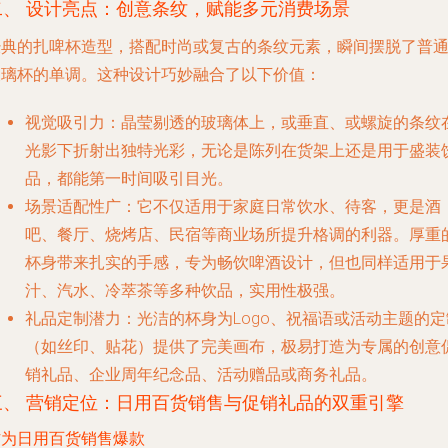
二、 设计亮点：创意条纹，赋能多元消费场景
经典的扎啤杯造型，搭配时尚或复古的条纹元素，瞬间摆脱了普
玻璃杯的单调。这种设计巧妙融合了以下价值：
视觉吸引力
：晶莹剔透的玻璃体上，或垂直、或螺旋的条纹
光影下折射出独特光彩，无论是陈列在货架上还是用于盛装
品，都能第一时间吸引目光。
场景适配性广
：它不仅适用于家庭日常饮水、待客，更是酒
吧、餐厅、烧烤店、民宿等商业场所提升格调的利器。厚重
杯身带来扎实的手感，专为畅饮啤酒设计，但也同样适用于
汁、汽水、冷萃茶等多种饮品，实用性极强。
礼品定制潜力
：光洁的杯身为Logo、祝福语或活动主题的定
（如丝印、贴花）提供了完美画布，极易打造为专属的创意
销礼品、企业周年纪念品、活动赠品或商务礼品。
三、 营销定位：日用百货销售与促销礼品的双重引擎
作为日用百货销售爆款