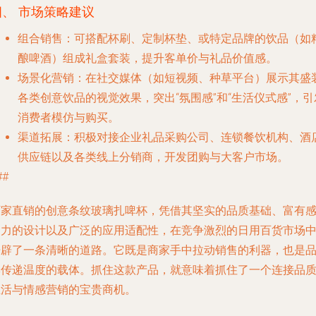
四、 市场策略建议
组合销售
：可搭配杯刷、定制杯垫、或特定品牌的饮品（如
酿啤酒）组成礼盒套装，提升客单价与礼品价值感。
场景化营销
：在社交媒体（如短视频、种草平台）展示其盛
各类创意饮品的视觉效果，突出“氛围感”和“生活仪式感”，引
消费者模仿与购买。
渠道拓展
：积极对接企业礼品采购公司、连锁餐饮机构、酒
供应链以及各类线上分销商，开发团购与大客户市场。
##
厂家直销的创意条纹玻璃扎啤杯，凭借其坚实的品质基础、富有
染力的设计以及广泛的应用适配性，在竞争激烈的日用百货市场
开辟了一条清晰的道路。它既是商家手中拉动销售的利器，也是
牌传递温度的载体。抓住这款产品，就意味着抓住了一个连接品
生活与情感营销的宝贵商机。