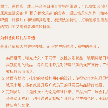
在超市、家居店、线上平台等日用百货销售渠道，可以突出其“高
居家生活必备”和“提升餐饮乐趣”的卖点。通过场景化陈列（如搭
配啤酒、柠檬片）和强调其耐用、易清洗的特性，打动追求生活
质的实用主义消费者和年轻群体。
作为创意促销礼品首选
这是其价值放大的关键领域。企业客户采购时，看中的是其：
实用度高，曝光持久
：不同于一次性的消耗品，玻璃杯是日
高频使用的物品，每次使用都是对赠送品牌的无声宣传，广
效应持续而深入。
体面有档次
：扎实的材质和用心的设计，使得它作为礼品显
诚意十足，能有效提升客户或员工的满意度与品牌好感度。
定制灵活，主题性强
：无论是年终回馈、产品推广、展会礼
还是员工福利，均可通过定制赋予其特定的主题色彩，承载
牌信息与文化。