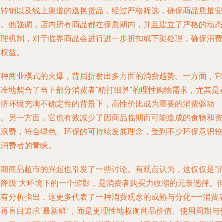
道转销以及线上渠道的退换货品，经过严格筛选，确保商品质量
全。他强调，店内所有商品都在保质期内，并且建立了严格的动
管理机制，对于临界商品会进行进一步折扣或下架处理，确保消
者权益。
这种商业模式的火爆，背后折射出多方面的消费趋势。一方面，
精准地契合了当下部分消费者“精打细算”的理性购物需求，尤其是
经济环境充满不确定性的背景下，高性价比成为重要的消费驱动
力。另一方面，它也有效减少了因商品临期而可能造成的食物和
源浪费，符合绿色、环保的可持续发展理念，受到不少环保意识
强消费者的青睐。
临期商品超市的兴起也引发了一些讨论。有观点认为，这仅仅是“
费降级”大环境下的一个缩影，是消费者购买力收缩的无奈选择。
也有分析指出，这更多代表了一种消费观念的成熟与分化——消费
不再盲目追求“最新鲜”，而是更理性地权衡商品价值、使用周期与