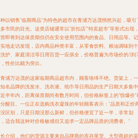
一种以销售“临期商品”为特色的超市在青浦万达茂悄然兴起，吸引
多市民的目光。这类店铺通常以“折扣店”“特卖超市”等形式出现
主营即将到达保质期但仍在安全使用范围内的食品、日用品等。
者实地走访发现，店内商品种类丰富，从零食饮料、粮油调味到
人洗护、家庭清洁等日用百货一应俱全，价格普遍为市场价的3到
折，性价比颇为突出。
在青浦万达茂的这家临期商品超市内，顾客络绎不绝。货架上，
些知名品牌的洗发水、洗衣液、纸巾等日用品的生产日期大多集
在近半年内，距离保质期尚有数月时间，但价格标签上的“惊爆价”
十分醒目。一位正在选购洗衣凝珠的年轻顾客表示：“品质和正价
品没区别，只是日期没那么新鲜，但价格便宜了近一半，非常划
算，适合我这种对价格敏感但又追求一定品牌品质的消费者。”
店长介绍，他们的货源主要来自品牌商的库存尾货、大型商超的