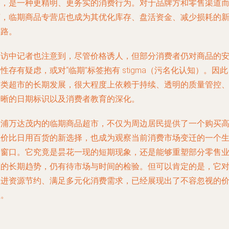
格，是一种更精明、更务实的消费行为。对于品牌方和零售渠道
言，临期商品专营店也成为其优化库存、盘活资金、减少损耗的
通路。
探访中记者也注意到，尽管价格诱人，但部分消费者仍对商品的
性存有疑虑，或对“临期”标签抱有 stigma（污名化认知）。因
这类超市的长期发展，很大程度上依赖于持续、透明的质量管控
清晰的日期标识以及消费者教育的深化。
青浦万达茂内的临期商品超市，不仅为周边居民提供了一个购买
性价比日用百货的新选择，也成为观察当前消费市场变迁的一个
动窗口。它究竟是昙花一现的短期现象，还是能够重塑部分零售
态的长期趋势，仍有待市场与时间的检验。但可以肯定的是，它
促进资源节约、满足多元化消费需求，已经展现出了不容忽视的
值。